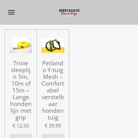
Ga
direct
naar
de
hoofdinhoud
Trixie
Petland
sleeplij
o Y-tuig
n 5m,
Mesh –
10m of
Comfort
15m –
abel
Lange
verstelb
honden
aar
lijn met
honden
grip
tuig
€ 12,50
€ 39,99