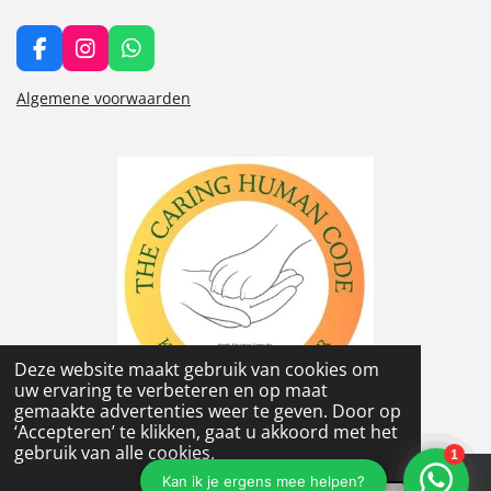
F
I
W
a
n
h
c
s
a
Algemene voorwaarden
e
t
t
b
a
s
o
g
A
o
r
p
k
a
p
m
Deze website maakt gebruik van cookies om
uw ervaring te verbeteren en op maat
gemaakte advertenties weer te geven. Door op
© 2022 - 2024 Simone Rozeboom
‘Accepteren’ te klikken, gaat u akkoord met het
gebruik van alle cookies.