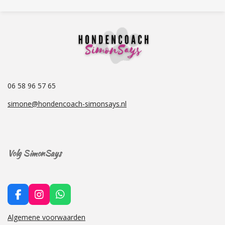
06 58 96 57 65
simone@hondencoach-simonsays.nl
Volg SimonSays
F
I
W
a
n
h
c
s
a
Algemene voorwaarden